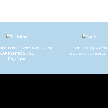
ΠΟΣΤΟΛΕΣ ΑΝΩ ΤΩΝ 50€ ΜΕ
ΔΩΡΕΑΝ 1η ΑΛΛΑ
ΚΑΡΤΑ Η' PAY PAL
Στον χώρο σου χέρι με χ
Παγκύπρια