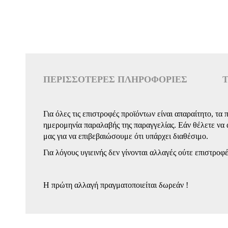
ΠΕΡΙΣΣΌΤΕΡΕΣ ΠΛΗΡΟΦΟΡΊΕΣ
Περισσότερες
Η παραγγελία σας μπορεί να πληρωθεί με τους εξής τρό
Για όλες τις επιστροφές προϊόντων είναι απαραίτητο, τα
Χρώμα:
Ρόζ
Περιγραφή:
Πληροφορίες
ημερομηνία παραλαβής της παραγγελίας. Εάν θέλετε να α
Αντικαταβολή, πληρωμή στον υπάλληλο της εταιρί
Δερμάτινο Με Μαο Γ
Pattern:
Μονόχρωμο
μας για να επιβεβαιώσουμε ότι υπάρχει διαθέσιμο.
Πληρωμή μέσω χρεωστικής & πιστωτικής κάρτας
Για λόγους υγιεινής δεν γίνονται αλλαγές ούτε επιστρο
Υλικό:
Δερμάτινο
Η πρώτη αλλαγή πραγματοποιείται δωρεάν !