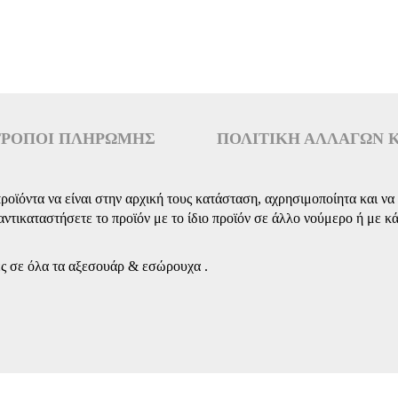
ΤΡΌΠΟΙ ΠΛΗΡΩΜΉΣ
ΠΟΛΙΤΙΚΉ ΑΛΛΑΓΏΝ 
πους:
 προϊόντα να είναι στην αρχική τους κατάσταση, αχρησιμοποίητα και 
ντικαταστήσετε το προϊόν με το ίδιο προϊόν σε άλλο νούμερο ή με κά
ας courier κατά την παράδοση των προϊόντων (έξτρα χρέωση €2.00).
ιακά & Τούλινες Λεπτομέρειες
.
φές σε όλα τα αξεσουάρ & εσώρουχα .