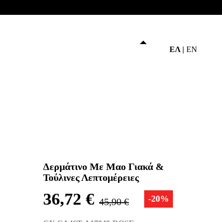
Το καλάθι μου
Ο Λογαριασμός μου
ΕΛ
|
EN
Αλλαγή
Δερμάτινο Με Μαο Γιακά &
Τούλινες Λεπτομέρειες
36,72 €
-20%
45,90 €