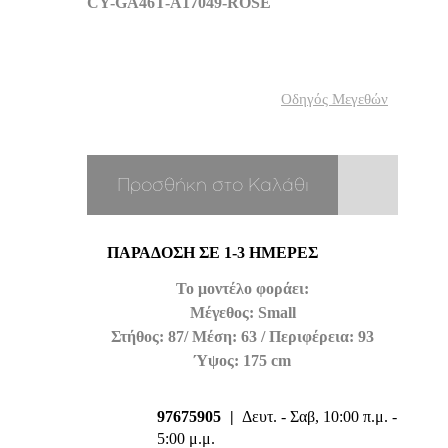
CY-GA46T-A17049-ROSE
Οδηγός Μεγεθών
Προσθήκη στο Καλάθι
ΠΑΡΆΔΟΣΗ ΣΕ 1-3 ΗΜΈΡΕΣ
Το μοντέλο φοράει:
Μέγεθος: Small
Στήθος: 87/ Μέση: 63 / Περιφέρεια: 93
Ύψος: 175 cm
97675905
|
Δευτ. - Σαβ, 10:00 π.μ. -
5:00 μ.μ.