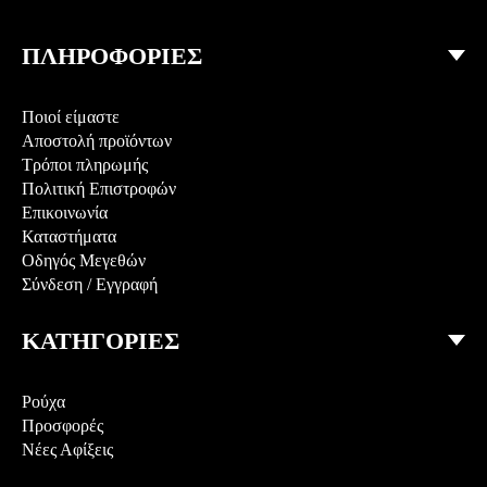
Maxi Φόρεμα Με Έναν Ώμο & Σκίσιμο
ΠΛΗΡΟΦΟΡΙΕΣ
Ποιοί είμαστε
Αποστολή προϊόντων
Τρόποι πληρωμής
Πολιτική Επιστροφών
Επικοινωνία
Καταστήματα
Οδηγός Μεγεθών
Σύνδεση
/
Εγγραφή
ΚΑΤΗΓΟΡΙΕΣ
De Javu T-shirt Με Mάτι
Ρούχα
Προσφορές
Νέες Αφίξεις