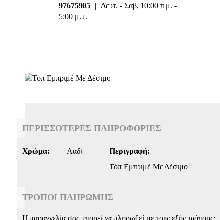
97675905
|
Δευτ. - Σαβ, 10:00 π.μ. -
5:00 μ.μ.
ΠΕΡΙΣΣΌΤΕΡΕΣ ΠΛΗΡΟΦΟΡΊΕΣ
Περισσότερες
Χρώμα:
Λαδί
Περιγραφή:
Πληροφορίες
Τόπ Εμπριμέ Με Δέσιμο
ΤΡΌΠΟΙ ΠΛΗΡΩΜΉΣ
Η παραγγελία σας μπορεί να πληρωθεί με τους εξής τρόπους: