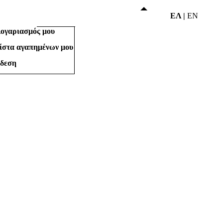
Το καλάθι μου
ΕΛ
|
EN
ασμός μου
Αλλαγή
ογαριασμός μου
ίστα αγαπημένων μου
νδεση