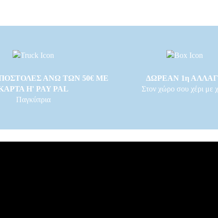
ΠΟΣΤΟΛΕΣ ΑΝΩ ΤΩΝ 50€ ΜΕ
ΔΩΡΕΑΝ 1η ΑΛΛΑ
ΚΑΡΤΑ Η' PAY PAL
Στον χώρο σου χέρι με χ
Παγκύπρια